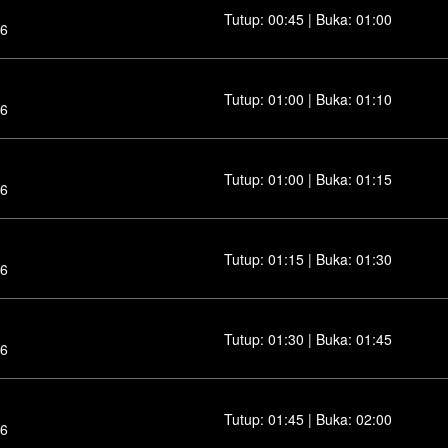
Tutup: 00:45 | Buka: 01:00
26
Tutup: 01:00 | Buka: 01:10
26
Tutup: 01:00 | Buka: 01:15
26
Tutup: 01:15 | Buka: 01:30
26
Tutup: 01:30 | Buka: 01:45
26
Tutup: 01:45 | Buka: 02:00
26