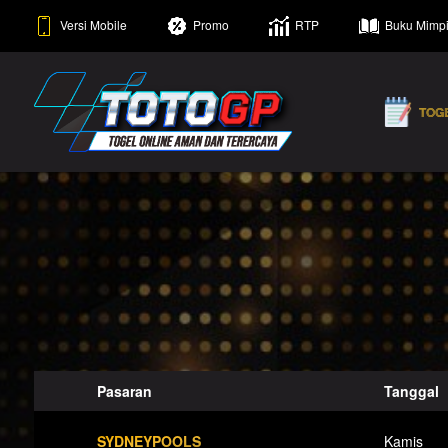
Versi Mobile
Promo
RTP
Buku Mimp
TOG
Pasaran
Tanggal
SYDNEYPOOLS
Kamis