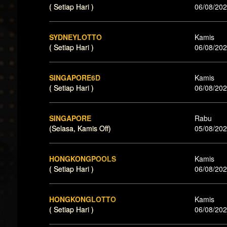
( Setiap Hari )
06/08/20
SYDNEYLOTTO
Kamis
( Setiap Hari )
06/08/20
SINGAPORE6D
Kamis
( Setiap Hari )
06/08/20
SINGAPORE
Rabu
(Selasa, Kamis Off)
05/08/20
HONGKONGPOOLS
Kamis
( Setiap Hari )
06/08/20
HONGKONGLOTTO
Kamis
( Setiap Hari )
06/08/20