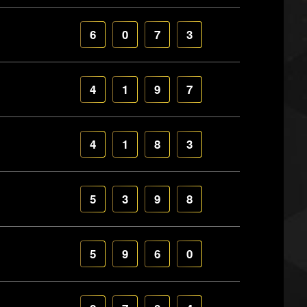
6
0
7
3
4
1
9
7
4
1
8
3
5
3
9
8
5
9
6
0