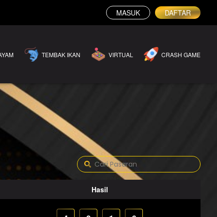
MASUK
DAFTAR
AYAM
TEMBAK IKAN
VIRTUAL
CRASH GAME
Hasil