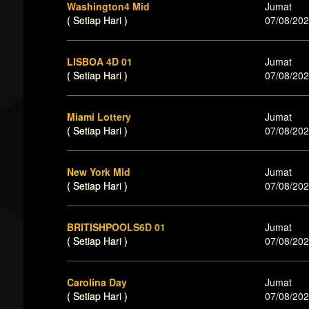
Washington4 Mid
Jumat
( Setiap Hari )
07/08/20
LISBOA 4D 01
Jumat
( Setiap Hari )
07/08/20
Miami Lottery
Jumat
( Setiap Hari )
07/08/20
New York Mid
Jumat
( Setiap Hari )
07/08/20
BRITISHPOOLS6D 01
Jumat
( Setiap Hari )
07/08/20
Carolina Day
Jumat
( Setiap Hari )
07/08/20