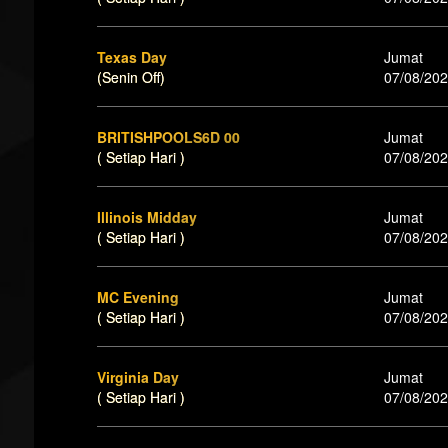
Texas Day
Jumat
(Senin Off)
07/08/20
BRITISHPOOLS6D 00
Jumat
( Setiap Hari )
07/08/20
Illinois Midday
Jumat
( Setiap Hari )
07/08/20
MC Evening
Jumat
( Setiap Hari )
07/08/20
Virginia Day
Jumat
( Setiap Hari )
07/08/20