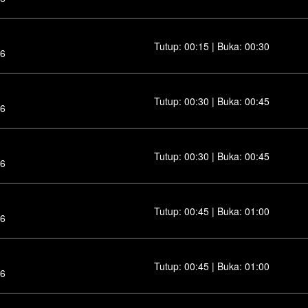
Tutup: 00:15 | Buka: 00:30
26
Tutup: 00:30 | Buka: 00:45
26
Tutup: 00:30 | Buka: 00:45
26
Tutup: 00:45 | Buka: 01:00
26
Tutup: 00:45 | Buka: 01:00
26