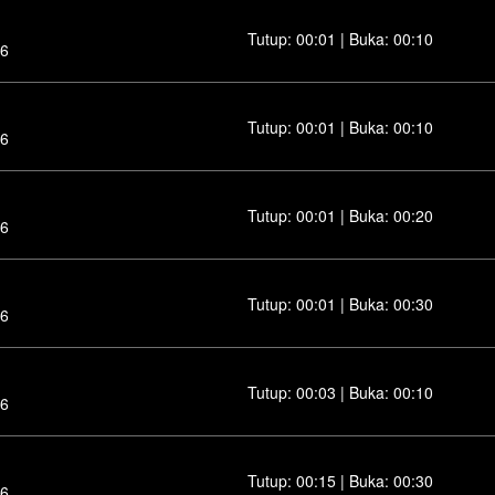
Tutup: 00:01 | Buka: 00:10
26
Tutup: 00:01 | Buka: 00:10
26
Tutup: 00:01 | Buka: 00:20
26
Tutup: 00:01 | Buka: 00:30
26
Tutup: 00:03 | Buka: 00:10
26
Tutup: 00:15 | Buka: 00:30
26